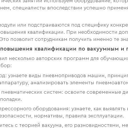
ктических занятий используем оборудование, кот
нем, специалисты впоследствии успешно примен
одули или подстраиваются под специфику конкре
и повышения квалификации. При необходимости д
Это позволит сотрудникам получить именно те зн
 повышения квалификации по вакуумным и 
ил несколько авторских программ для обучающих
ыбор:
: узнаете виды пневмоприводов машин, принцип 
 аппаратуру, анализировать элементы пневмоавт
 пневматических систем: освоите современные ди
поладки.
рессорного оборудования: узнаете, как выявлять 
безопасности, нормативы, правила эксплуатации.
итесь с теорией вакуума, его разновидностями, 