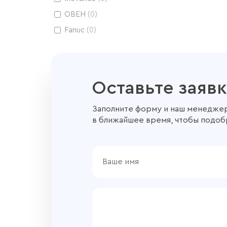
Управленческие навыки и личная
ОВЕН
(
0
)
эффективность
(
0
)
Fanuc
(
0
)
Оставьте заявк
Заполните форму и наш менеджер
в ближайшее время, чтобы подоб