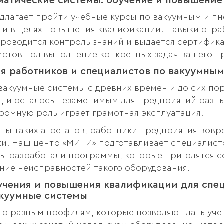
матические системы: обучение и повышени
лагает пройти учебные курсы по вакуумным и пн
или в целях повышения квалификации. Навыки от
роводится контроль знаний и выдается сертифика
тов под выполнение конкретных задач вашего п
я работников и специалистов по вакуумны
вакуумные системы с древних времен и до сих по
, и осталось незаменимым для предприятий разны
громную роль играет грамотная эксплуатация.
ты таких агрегатов, работники предприятия вовр
ки. Наш центр «МИТИ» подготавливает специалист
Мы разработали программы, которые пригодятся 
ение неисправностей такого оборудования.
чения и повышения квалификации для спец
акуумные системы
о разным профилям, которые позволяют дать уче