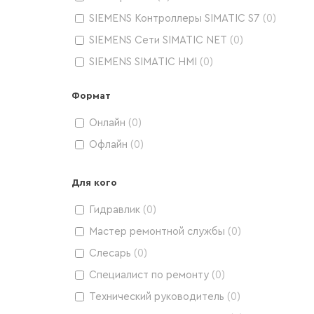
SIEMENS Контроллеры SIMATIC S7
(
0
)
SIEMENS Сети SIMATIC NET
(
0
)
SIEMENS SIMATIC HMI
(
0
)
SIEMENS Приводные системы SINAMICS
(
0
)
Формат
Электропривод ABB
(
0
)
Онлайн
(
0
)
Оборудование Schneider Electric
(
0
)
Офлайн
(
0
)
Контроллеры Allen-Bradley
(
0
)
Оборудование Inovance
(
0
)
Для кого
Оборудование ОВЕН
(
0
)
Гидравлик
(
0
)
SIEMENS SIMATIC PCS7
(
0
)
Мастер ремонтной службы
(
0
)
Станки с ЧПУ
(
0
)
Слесарь
(
0
)
Горное оборудование
(
0
)
Специалист по ремонту
(
0
)
Промышленные роботы
(
0
)
Технический руководитель
(
0
)
КИПиА
(
0
)