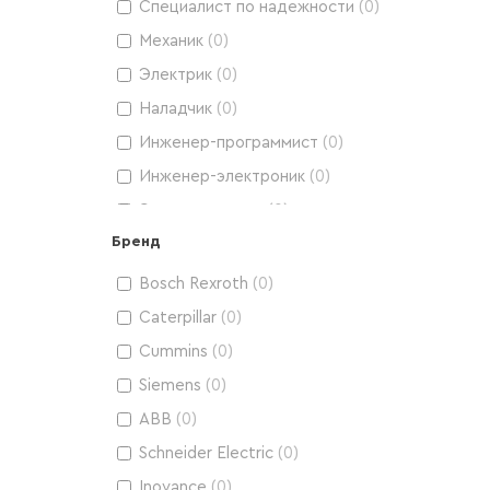
Специалист по надежности
(
0
)
Электроэнергетика
(
0
)
Механик
(
0
)
Schneider Electric. Низкое напряжение
(
0
)
Электрик
(
0
)
Schneider Electric. Среднее напряжение
(
0
)
Наладчик
(
0
)
Релейная защита и автоматика
энергетических систем
(
0
)
Инженер-программист
(
0
)
Schneider Electric. Микропроцессорные
Инженер-электроник
(
0
)
устройства РЗиА
(
0
)
Электромонтер
(
0
)
Siemens. Микропроцессорные устройства
Бренд
Электромеханик
(
0
)
РЗиА и АСУ ЭТО
(
0
)
Руководители
(
0
)
Bosch Rexroth
(
0
)
НТЦ "Механотроника"
(
0
)
Caterpillar
(
0
)
Энергосбережение
(
0
)
Cummins
(
0
)
Теплоэнергетика
(
0
)
Siemens
(
0
)
Мобильная гидравлика спецтехники
(
0
)
ABB
(
0
)
Эффективность и развитие производственн
систем
(
0
)
Schneider Electric
(
0
)
Оборудование REGUL
(
0
)
Inovance
(
0
)