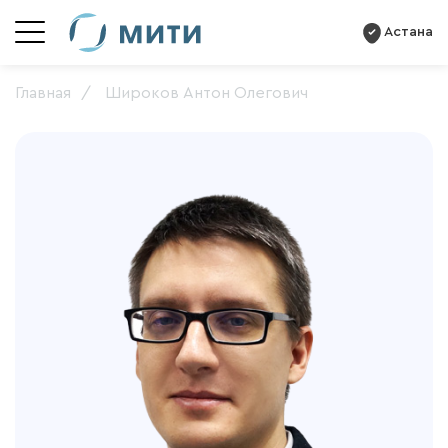
Астана
Главная
Широков Антон Олегович