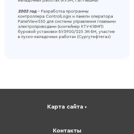
наладочных работах (КУЭМ, г.В.-Пышма)
2002 год
– Разработка программы
контроллера ControlLogix и панели оператора
PanelView550 для системы управления главными
электроприводами (контейнер КТУ-К18МП)
буровой установки БУ3900/225 ЭК-БМ, участие
в пуско-наладочных работах (Сургутефтегаз)
Карта сайта
Каталог
Корпоративное обучение
Контакты
Оплата обучения