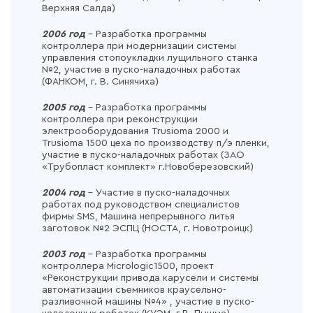
Верхняя Салда)
2006 год
– Разработка программы
контроллера при модернизации системы
управления стопоукладки лущильного станка
№2, участие в пуско-наладочных работах
(ФАНКОМ, г. В. Синячиха)
2005 год
– Разработка программы
контроллера при реконструкции
электрооборудования Trusioma 2000 и
Trusioma 1500 цеха по производству п/э пленки,
участие в пуско-наладочных работах (ЗАО
«Трубопласт комплект» г.Новоберезовский)
2004 год
– Участие в пуско-наладочных
работах под руководством специалистов
фирмы SMS, Машина непрерывного литья
заготовок №2 ЭСПЦ (НОСТА, г. Новотроицк)
2003 год
– Разработка программы
контроллера Micrologic1500, проект
«Реконструкции привода карусели и системы
автоматизации съемников краусельно-
разливочной машины №4» , участие в пуско-