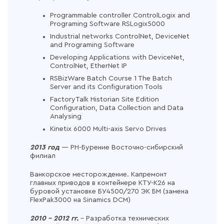
Programmable controller ControlLogix and
Programing Software RSLogix5000
Industrial networks ControlNet, DeviceNet
and Programing Software
Developing Applications with DeviceNet,
ControlNet, EtherNet IP
RSBizWare Batch Course 1 The Batch
Server and its Configuration Tools
FactoryTalk Historian Site Edition
Configuration, Data Collection and Data
Analysing
Kinetix 6000 Multi-axis Servo Drives
2013 год
— РН-Бурение Восточно-сибирский
филиал
Ванкорское месторождение. Капремонт
главных приводов в контейнере КТУ-К26 на
буровой установке БУ4500/270 ЭК БМ (замена
FlexPak3000 на Sinamics DCM)
2010 – 2012 гг.
– Разработка технических