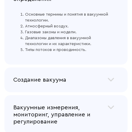
Основные термины и понятия в вакуумной
технологии.
Атмосферный воздух.
Газовые законы и модели.
Диапазоны давления в вакуумной
технологии и их характеристики.
Типы потоков и проводимость.
Создание вакуума
Вакуумные насосы: обзор.
Объемные механические вакуумные
Вакуумные измерения,
насосы.
Водокольцевые насосы.
мониторинг, управление и
Насосы с масляным уплотнением.
регулирование
Насосы Рутса.
Когтевые насосы.