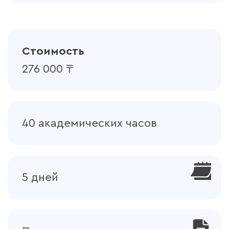
Разработка принципиальной схемы
вакуумной системы.
Подбор аппаратуры для вакуумных
систем.
Стоимость
Лабораторная работа по расчету
времени процесса откачки.
276 000 ₸
40 академических часов
5 дней