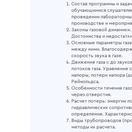
Состав программы и зада
обучающимися слушателям
проведении лабораторных
производстве и мероприя
Законы газовой динамики
Достоинства и недостатк
Основные параметры газа:
между ними. Влагосодерж
скорость звука в газе.
Движение газа с до звуко
потоков газа. Уравнение 
напоры, потери напора (д
Рейнольдса.
Особенности течения газо
через отверстия.
Расчет потерь: энергии п
гидравлических сопротив
определение. Характерис
Виды трубопроводов (про
методы их расчета.