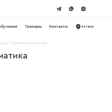
обучение
Тренеры
Контакты
Астана
вод. Пневмоавтоматика
матика