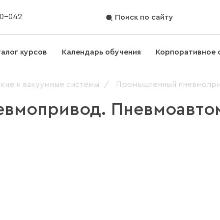
70-042
Поиск по сайту
талог курсов
Календарь обучения
Корпоративное 
кие и вакуумные системы
Промышленный пневмопри
вмопривод. Пневмоавто