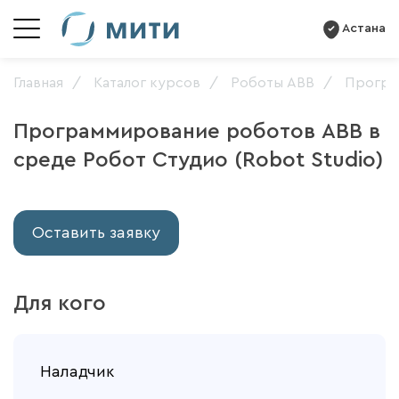
Астана
Главная
Каталог курсов
Роботы ABB
Програм
Программирование роботов ABB в
среде Робот Студио (Robot Studio)
Оставить заявку
Для кого
Наладчик