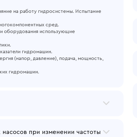
ияние на работу гидросистемы. Испытание
ногокомпонентных сред.
ии оборудования использующие
лики.
казатели гидромашин.
ергия (напор, давление), подача, мощность,
ких гидромашин.
ципиальная схема, рабочий процесс, области
осов. Сравнение лопастных насосов и
 насосов при изменении частоты