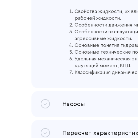
Свойства жидкости, их вл
рабочей жидкости.
Особенности движения м
Особенности эксплуатац
агрессивные жидкости.
Основные понятия гидрав
Основные технические по
Удельная механическая эн
крутящий момент, КПД.
Классификация динамичес
Насосы
Лопастные насосы
. Прин
применения лопастных нас
Пересчет характеристик
насосов объемного типа.