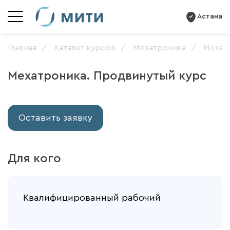
Астана
Главная
Каталог курсов
Мехатроника
Мехат
Мехатроника. Продвинутый курс
Оставить заявку
Для кого
Квалифицированный рабочий