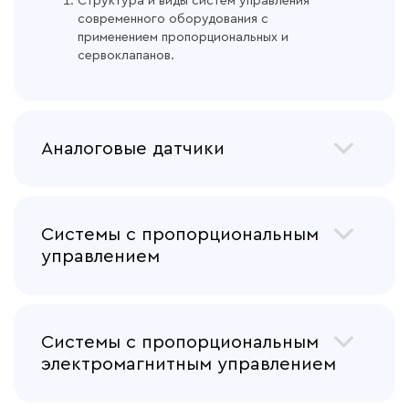
Структура и виды систем управления
современного оборудования с
применением пропорциональных и
сервоклапанов.
Аналоговые датчики
Аналоговые датчики давления, расхода,
положения, перемещения и т.д.
Системы с пропорциональным
Устройство, принцип действия, свойства.
управлением
Системы с ручным пропорциональным
управлением (гидравлический
Системы с пропорциональным
распределитель).
Системы с гидравлическим
электромагнитным управлением
пропорциональным управлением
(гидравлический распределитель,