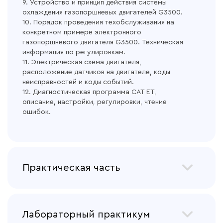
9. Устройство и принцип действия системы
охлаждения газопоршневых двигателей G3500.
10. Порядок проведения техобслуживания на
конкретном примере электронного
газопоршневого двигателя G3500. Техническая
информация по регулировкам.
11. Электрическая схема двигателя,
расположение датчиков на двигателе, коды
неисправностей и коды событий.
12. Диагностическая программа САТ ET,
описание, настройки, регулировки, чтение
ошибок.
Практическая часть
1. Работа с электросхемой, с указанием
параметров датчиков, их расположения, чтение
Лабораторный практикум
таблиц с ошибками.