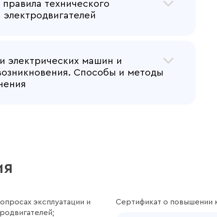
 правила технического
 (понятие, конструкция, характеристики,
 электродвигателей
ных и приемо-сдаточных испытаний
и электрических машин и
нту электрических машин.
возникновения. Способы и методы
вательность выполнения ремонтных работ
нения
.
ти обмоток электрических машин.
монту.
ние обмоток.
е токосборной системы: коллекторов,
ия
держателей.
ти электрических машин.
тков, валов и подшипников.
ния.
опросах эксплуатации и
Сертификат о повышении 
родвигателей;